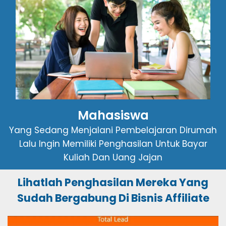
Mahasiswa
Yang Sedang Menjalani Pembelajaran Dirumah
Lalu Ingin Memiliki Penghasilan Untuk Bayar
Kuliah Dan Uang Jajan
Lihatlah Penghasilan Mereka Yang
Sudah Bergabung Di Bisnis Affiliate