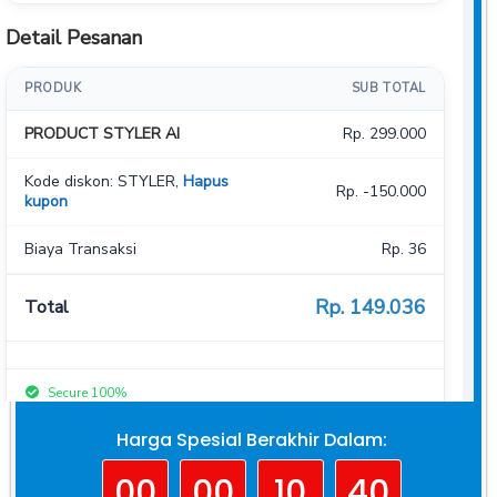
Harga Spesial Berakhir Dalam:
00
00
10
39