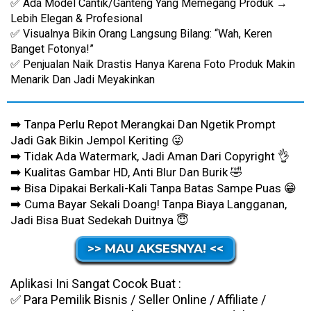
✅ Ada Model Cantik/ganteng Yang Memegang Produk →
Lebih Elegan & Profesional
✅ Visualnya Bikin Orang Langsung Bilang: “Wah, Keren
Banget Fotonya!”
✅ Penjualan Naik Drastis Hanya Karena Foto Produk Makin
Menarik Dan Jadi Meyakinkan
➡️ Tanpa Perlu Repot Merangkai Dan Ngetik Prompt
Jadi Gak Bikin Jempol Keriting 😜
➡️ Tidak Ada Watermark, Jadi Aman Dari Copyright 👌
➡️ Kualitas Gambar HD, Anti Blur Dan Burik 🤣
➡️ Bisa Dipakai Berkali-Kali Tanpa Batas Sampe Puas 😁
➡️ Cuma Bayar Sekali Doang! Tanpa Biaya Langganan,
Jadi Bisa Buat Sedekah Duitnya 😇
>> MAU AKSESNYA! <<
Aplikasi Ini Sangat Cocok Buat :
✅ Para Pemilik Bisnis / Seller Online / Affiliate /