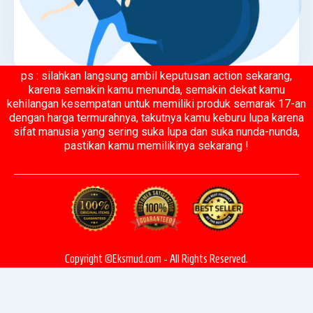
ps : silahkan langsung ambil keputusan action sekarang,
karena semakin kamu menunda, semakin dekat kamu
kehilangan kesempatan untuk memiliki produk semarak 17-an
dengan harga termurahnya, takutnya kamu keburu lupa karena
sifat manusia yang sering suka lupa dan suka nunda-nunda,
pastikan kamu memilikinya sekarang !
Copyright ©Eksmud.com - All Rights Reserved.