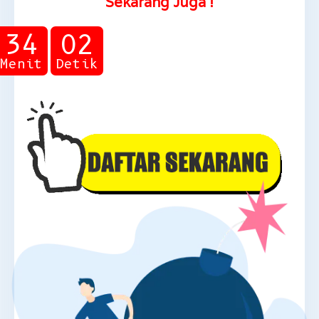
Sekarang Juga !
34
01
Menit
Detik