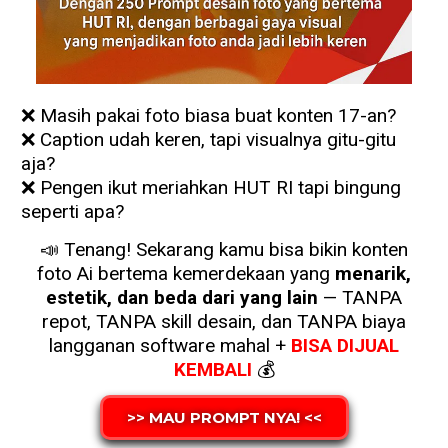
❌ Masih pakai foto biasa buat konten 17-an?
❌ Caption udah keren, tapi visualnya gitu-gitu
aja?
❌ Pengen ikut meriahkan HUT RI tapi bingung
seperti apa?
📣 Tenang! Sekarang kamu bisa bikin konten
foto Ai bertema kemerdekaan yang
menarik,
estetik, dan beda dari yang lain
— TANPA
repot, TANPA skill desain, dan TANPA biaya
langganan software mahal +
BISA DIJUAL
KEMBALI
💰
>> MAU PROMPT NYA! <<